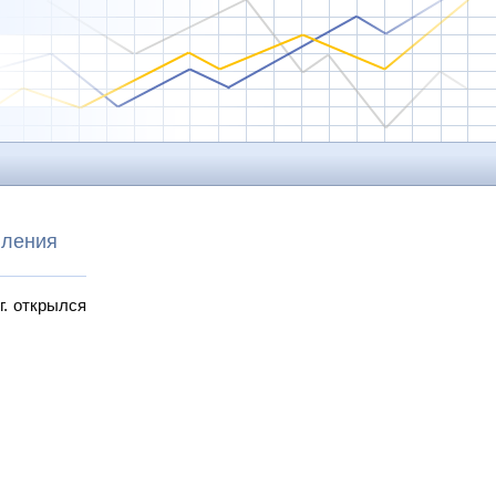
вления
г. открылся